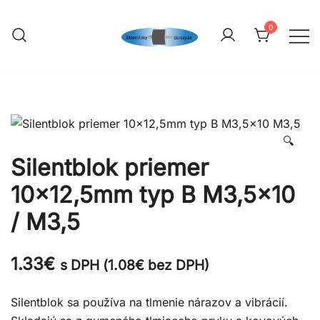
Skip
to
0
content
silentbloky-dorazy
🔍
Silentblok priemer
10×12,5mm typ B M3,5×10
/ M3,5
1.33
€
s DPH (
1.08
€
bez DPH)
Silentblok sa používa na tlmenie nárazov a vibrácií.