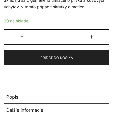
Skladajú sa z gumeného tlmiaceho prvku a kovových
úchytov, v tomto prípade skrutky a matice.
20 na sklade
množstvo
-
+
Silentblok
priemer
10x12,5mm
PRIDAŤ DO KOŠÍKA
typ
B
M3,5x10
/
M3,5
Popis
Ďalšie informácie